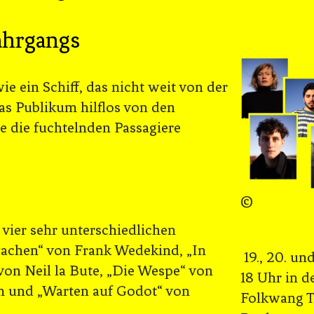
ahrgangs
ie ein Schiff, das nicht weit von der
as Publikum hilflos von den
ie die fuchtelnden Passagiere
©
 vier sehr unterschiedlichen
wachen“ von Frank Wedekind, „In
19., 20. un
von Neil la Bute, „Die Wespe“ von
18 Uhr in d
 und „Warten auf Godot“ von
Folkwang T