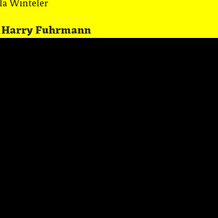
inteler
ry Fuhrmann