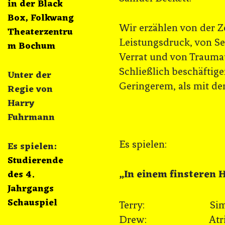
in der Black
Box, Folkwang
Wir erzählen von der Ze
Theaterzentru
Leistungsdruck, von S
m Bochum
Verrat und von Traumat
Schließlich beschäftig
Unter der
Geringerem, als mit de
Regie von
Harry
Fuhrmann
Es spielen:
Es spielen:
Studierende
„In einem finsteren H
des 4.
Jahrgangs
Schauspiel
Terry: Simon 
Drew: Atrin H