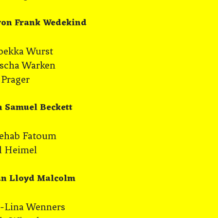
von Frank Wedekind
bekka Wurst
scha Warken
Prager
n Samuel Beckett
ab Fatoum
Heimel
an Lloyd Malcolm
na Wenners