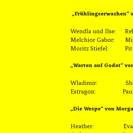
„Frühlingserwachen“ 
Wendla und Ilse: Re
Melchior Gabor: Mi
Moritz Stiefel: Pit 
„Warten auf Godot“ vo
Wladimir: Sheh
Estragon: Paul 
„Die Wespe“ von Morg
Heather: Eva-Li