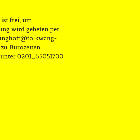
 ist frei, um
ng wird gebeten per
ttinghoff@folkwang-
r zu Bürozeiten
h unter 0201_65051700.