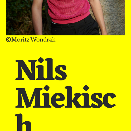
©Moritz Wondrak
Nils
Miekisc
h