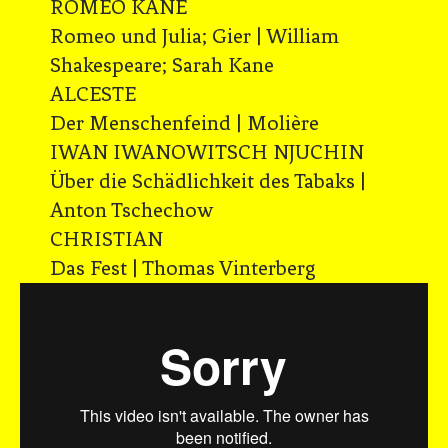
ROMEO KANE
Romeo und Julia; Gier | William
Shakespeare; Sarah Kane
ALCESTE
Der Menschenfeind | Molière
IWAN IWANOWITSCH NJUCHIN
Über die Schädlichkeit des Tabaks |
Anton Tschechow
CHRISTIAN
Das Fest | Thomas Vinterberg