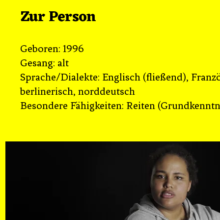
Zur Person
Geboren: 1996
Gesang: alt
Sprache/Dialekte: Englisch (fließend), Franz
berlinerisch, norddeutsch
Besondere Fähigkeiten: Reiten (Grundkenntn