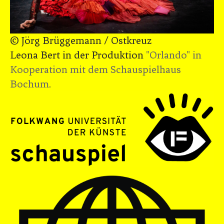
© Jörg Brüggemann / Ostkreuz
Leona Bert in der Produktion
"Orlando" in
Kooperation mit dem Schauspielhaus
Bochum
.