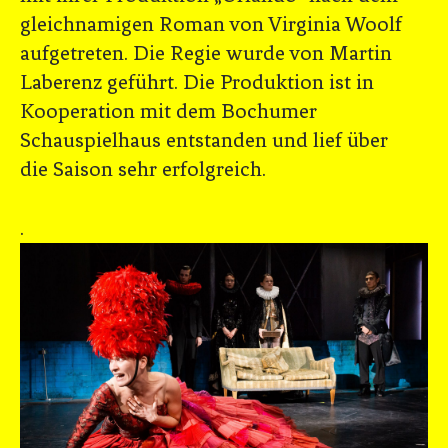
gleichnamigen Roman von Virginia Woolf
aufgetreten. Die Regie wurde von Martin
Laberenz geführt. Die Produktion ist in
Kooperation mit dem Bochumer
Schauspielhaus entstanden und lief über
die Saison sehr erfolgreich.
.