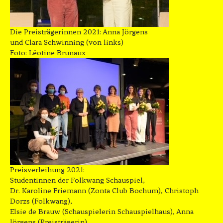
Die Preisträgerinnen 2021: Anna Jörgens
und Clara Schwinning (von links)
Foto: Léotine Brunaux
Preisverleihung 2021:
Studentinnen der Folkwang Schauspiel,
Dr. Karoline Friemann (Zonta Club Bochum), Christoph
Dorzs (Folkwang),
Elsie de Brauw (Schauspielerin Schauspielhaus), Anna
Jörgens (Preisträgerin),