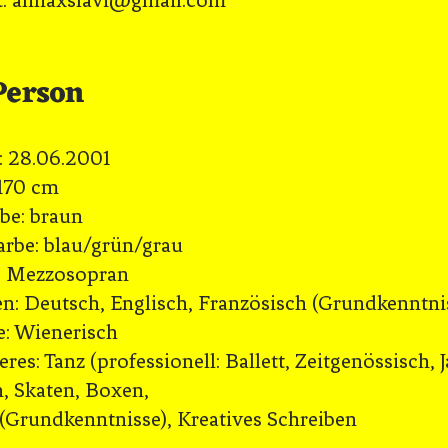
t: annaxslavi@gmail.com
Person
: 28.06.2001
170 cm
be: braun
rbe: blau/grün/grau
: Mezzosopran
n: Deutsch, Englisch, Französisch (Grundkenntni
e: Wienerisch
es: Tanz (professionell: Ballett, Zeitgenössisch, J
, Skaten, Boxen,
 (Grundkenntnisse), Kreatives Schreiben