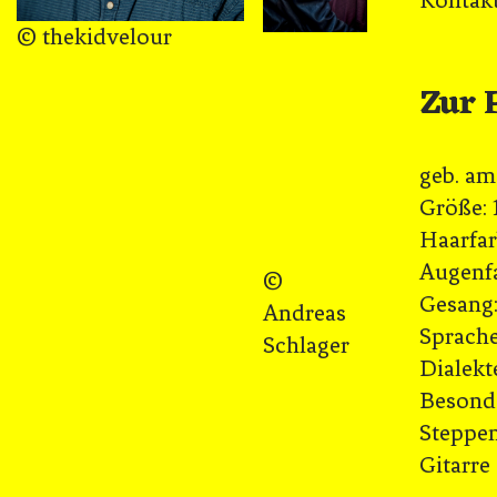
Kontak
© thekidvelour
Zur 
geb. am
Größe: 
Haarfar
Augenfa
©
Gesang
Andreas
Sprache
Schlager
Dialekt
Besonder
Steppen
Gitarre