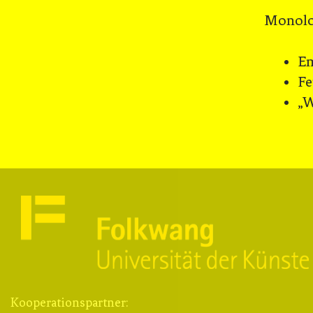
Monolo
Em
Fe
„W
Kooperationspartner: